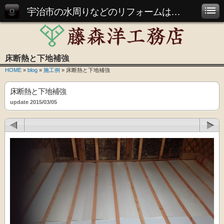
宇治市の水周りなどのリフォームは藤森洋工務店にお任せ下さい
床断熱と下地補強
HOME
»
blog
»
施工例
» 床断熱と下地補強
床断熱と下地補強
update 2015/03/05